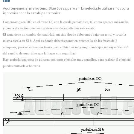
Midi
Aquí tenemos el mismo tema, Blue Bossa, pero sin la melodía, lo utilizaremos para
improvisar con la escala pentatónica.
Comenzamos en DO, en el traste 15, con la escala pentatónica, tal como aparece más arriba,
y con la digitación que hemos visto cuando estudiamos esta escala.
El tema tiene un cambio de tonalidad, un sitio donde deberemos bajar un tono, y tocar la
misma escala en SI b. Aquí es donde deberás poner en practica lo de las frases de 2
compases, para saber cuando tienes que cambiar, es muy importante que no vayas "detrás"
del cambio de tono, sino que lo hagas con seguridad
Hay grabada una pista de guitarra con unos ejemplos muy sencillos, para realizar el ejercicio
puedes mutearla o borrarla.