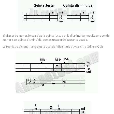
Si al acorde menor, le cambias la quinta justa por la disminuida, resulta un acorde
menor con quinta disminuida, que es un acorde bastante usado.
La teoría tradicional llama a este acorde "disminuido", y se cifra Gdim, ó Gdis