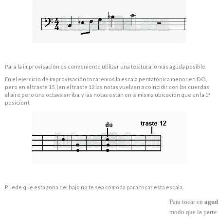
Para la improvisación es conveniente utilizar una tesitura lo más aguda posible.
En el ejercicio de improvisación tocaremos la escala pentatónica menor en DO,
pero en el traste 15, (en el traste 12 las notas vuelven a coincidir con las cuerdas
al aire pero una octava arriba, y las notas están en la misma ubicación que en la 1ª
posición).
Puede que esta zona del bajo no te sea cómoda para tocar esta escala.
Para tocar en
agud
modo que la parte s