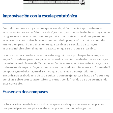
Improvisación con la escala pentatónica
En cualquier contexto y con cualquier escala, el factor más importante en la
improvisación es saber "donde estas", es decir, en que parte del tema. Hay ciertas
progresiones de acordes, que nos permiten improvisar todo el tiempo en una
misma escala (aún así es bueno saber cuando la progresión termina y cuando
vuelve a empezar), pero si tenemos que cambiar de escala, o de tono, es
imprescindible saber el momento exacto en que se produce el cambio.
La única manera que hay de saber esto es guiándose por lo que tocamos, y la
mejor forma de empezar a improvisar siendo conscientes de donde estamos, es
hacerlo tocando frases de 2 compases. En diversos ejercicios anteriores, sobre
todo en los de repetición, nos hemos acostumbrado intuitivamente al fraseo de 2
compases, no obstante, en el archivo que usaremos para ejercitar esto
encontrarás grabada una pista de guitarra con un ejemplo, se trata de frases muy
sencillas sobre la escala pentatónica menor, con la finalidad de que se entienda
este concepto.
Fraseo en dos compases
La forma más clara de frase de dos compases es la que comienza en el primer
tiempo del primer compás y acaba en el primer tiempo del segundo.