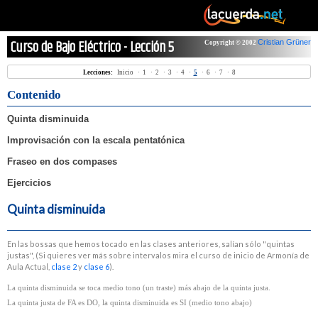
Curso de Bajo Eléctrico - Lección 5
Cristian Grüner
Copyright © 2002
Lecciones:
Inicio
·
1
·
2
·
3
·
4
·
5
·
6
·
7
·
8
Contenido
Quinta disminuida
Improvisación con la escala pentatónica
Fraseo en dos compases
Ejercicios
Quinta disminuida
En las bossas que hemos tocado en las clases anteriores, salían sólo "quintas
justas", (Si quieres ver más sobre intervalos mira el curso de inicio de Armonía de
Aula Actual,
clase 2
y
clase 6
).
La quinta disminuida se toca medio tono (un traste) más abajo de la quinta justa.
La quinta justa de FA es DO, la quinta disminuida es SI (medio tono abajo)