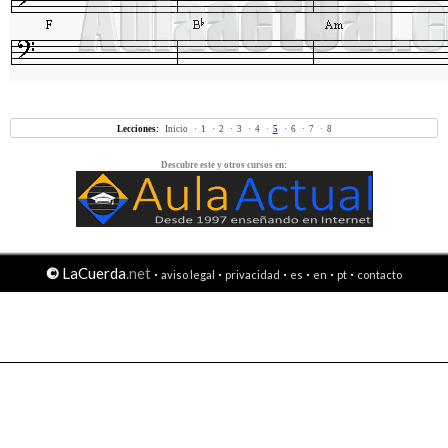
Lecciones:
Inicio
·
1
·
2
·
3
·
4
·
5
·
6
·
7
·
8
Descubre este y otros cursos en:
©
LaCuerda
.net
·
·
·
·
·
·
aviso legal
privacidad
es
en
pt
contacto