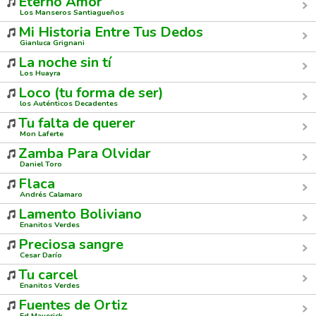
Eterno Amor
Los Manseros Santiagueños
Mi Historia Entre Tus Dedos
Gianluca Grignani
La noche sin tí
Los Huayra
Loco (tu forma de ser)
los Auténticos Decadentes
Tu falta de querer
Mon Laferte
Zamba Para Olvidar
Daniel Toro
Flaca
Andrés Calamaro
Lamento Boliviano
Enanitos Verdes
Preciosa sangre
Cesar Darío
Tu carcel
Enanitos Verdes
Fuentes de Ortiz
Ed Maverick