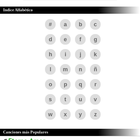
Indice Alfabético
#
a
b
c
d
e
f
g
h
i
j
k
l
m
n
ñ
o
p
q
r
s
t
u
v
w
x
y
z
Canciones más Populares