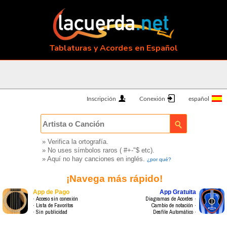
Tablaturas y Acordes en Español
Inscripción
Conexión
» Verifica la ortografía.
» No uses símbolos raros ( #+-"$ etc).
» Aquí no hay canciones en inglés.
¿por qué?
¡Navega más rápido!
App de Pago
App Gratuita
· Acceso sin conexión
Diagramas de Acordes ·
· Lista de Favoritos
Cambio de notación ·
· Sin publicidad
Desfile Automático ·